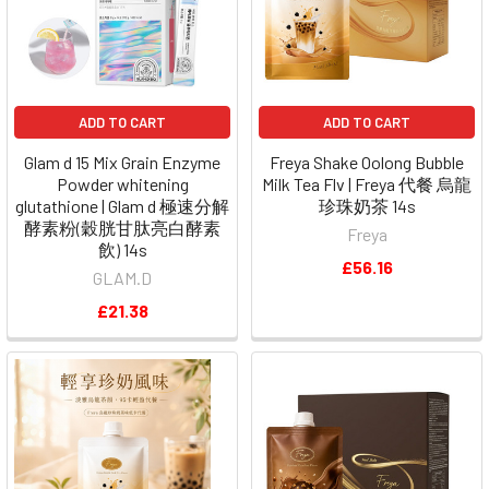
ADD TO CART
ADD TO CART
Glam d 15 Mix Grain Enzyme
Freya Shake Oolong Bubble
Powder whitening
Milk Tea Flv | Freya 代餐 烏龍
glutathione | Glam d 極速分解
珍珠奶茶 14s
酵素粉(穀胱甘肽亮白酵素
Freya
飲) 14s
£56.16
GLAM.D
£21.38