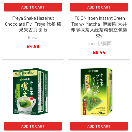
ADD TO CART
ADD TO CART
Freya Shake Hazelnut
ITO EN Itoen Instant Green
Chocolate Flv | Freya 代餐 榛
Tea w/ Matcha | 伊藤園 大井
果朱古力味 1s
即溶抹茶入綠茶粉獨立包裝
32s
Freya
Itoen 伊藤園
£4.88
£6.44
ADD TO CART
ADD TO CART