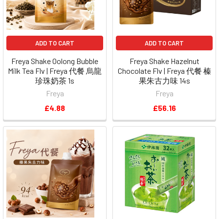
ADD TO CART
ADD TO CART
Freya Shake Oolong Bubble
Freya Shake Hazelnut
Milk Tea Flv | Freya 代餐 烏龍
Chocolate Flv | Freya 代餐 榛
珍珠奶茶 1s
果朱古力味 14s
Freya
Freya
£4.88
£56.16