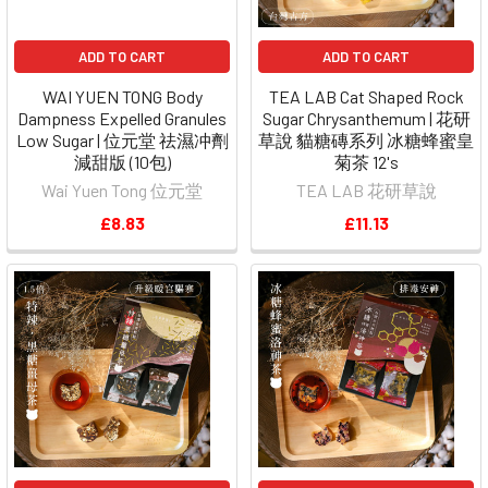
ADD TO CART
ADD TO CART
WAI YUEN TONG Body
TEA LAB Cat Shaped Rock
Dampness Expelled Granules
Sugar Chrysanthemum | 花研
Low Sugar | 位元堂 祛濕冲劑
草說 貓糖磚系列 冰糖蜂蜜皇
減甜版 (10包)
菊茶 12's
Wai Yuen Tong 位元堂
TEA LAB 花研草說
£8.83
£11.13