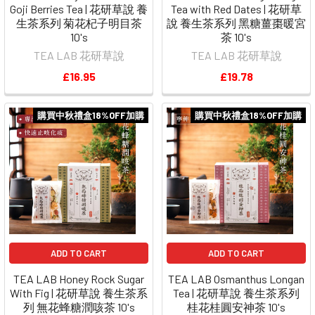
Goji Berries Tea | 花研草說 養
Tea with Red Dates | 花研草
生茶系列 菊花杞子明目茶
說 養生茶系列 黑糖薑棗暖宮
10's
茶 10's
TEA LAB 花研草說
TEA LAB 花研草說
£16.95
£19.78
購買中秋禮盒18%OFF加購
購買中秋禮盒18%OFF加購
ADD TO CART
ADD TO CART
TEA LAB Honey Rock Sugar
TEA LAB Osmanthus Longan
With Fig | 花研草說 養生茶系
Tea | 花研草說 養生茶系列
列 無花蜂糖潤咳茶 10's
桂花桂圓安神茶 10's