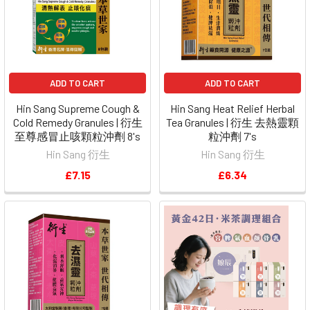
ADD TO CART
ADD TO CART
Hin Sang Supreme Cough &
Hin Sang Heat Relief Herbal
Cold Remedy Granules | 衍生
Tea Granules | 衍生 去熱靈顆
至尊感冒止咳顆粒沖劑 8's
粒沖劑 7's
Hin Sang 衍生
Hin Sang 衍生
£7.15
£6.34