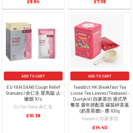
£8.84
£7.38
ADD TO CART
ADD TO CART
EU YAN SANG Cough Relief
Teaddict HK Breakfast Tea
Granules | 余仁生 星馬版 止
Loose Tea Leaves (Teabase) -
嗽散 10's
Dustykid | 自家茶坊 港式早
餐茶 週年拼配茶 罐裝碎茶葉
Eu Yan Sang 余仁生
(奶茶茶膽) - 塵 100g
£10.38
Teaddict 自家茶坊
£14.40