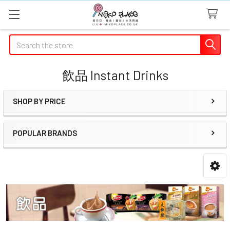
Search
飲品 Instant Drinks
SHOP BY PRICE
Sidebar
POPULAR BRANDS