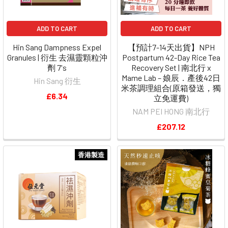
ADD TO CART
ADD TO CART
Hin Sang Dampness Expel
【預計7-14天出貨】NPH
Granules | 衍生 去濕靈顆粒沖
Postpartum 42-Day Rice Tea
劑 7's
Recovery Set | 南北行 x
Mame Lab – 娘辰．產後42日
Hin Sang 衍生
米茶調理組合(原箱發送，獨
£6.34
立免運費)
NAM PEI HONG 南北行
£207.12
香港製造