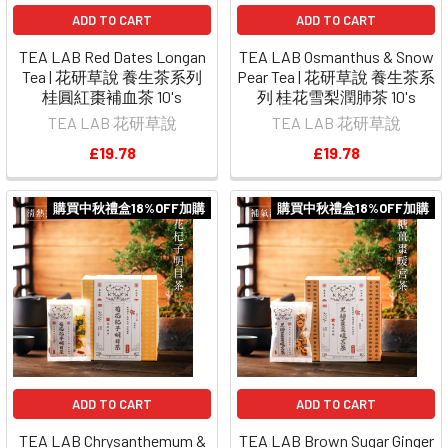
ADD TO CART
ADD TO CART
TEA LAB Red Dates Longan
TEA LAB Osmanthus & Snow
Tea | 花研草說 養生茶系列
Pear Tea | 花研草說 養生茶系
桂圓紅棗補血茶 10's
列 桂花雪梨潤肺茶 10's
TEA LAB 花研草說
TEA LAB 花研草說
£19.78
£19.78
購買中秋禮盒18%OFF加購
購買中秋禮盒18%OFF加購
ADD TO CART
ADD TO CART
TEA LAB Chrysanthemum &
TEA LAB Brown Sugar Ginger