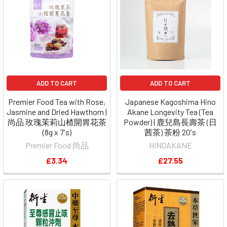
ADD TO CART
ADD TO CART
Premier Food Tea with Rose,
Japanese Kagoshima Hino
Jasmine and Dried Hawthorn |
Akane Longevity Tea (Tea
尚品 玫瑰茉莉山楂開胃花茶
Powder) | 鹿兒島長壽茶 (日
(8g x 7's)
茜茶) 茶粉 20's
Premier Food 尚品
HINOAKANE
£3.34
£27.55