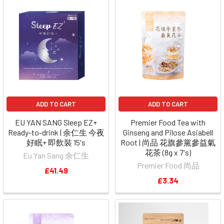
ADD TO CART
ADD TO CART
EU YAN SANG Sleep EZ+
Premier Food Tea with
Ready-to-drink | 余仁生 今夜
Ginseng and Pilose Asiabell
好眠+ 即飲裝 15's
Root | 尚品 花旗參黨參益氣
花茶 (8g x 7's)
Eu Yan Sang 余仁生
Premier Food 尚品
£41.49
£3.34