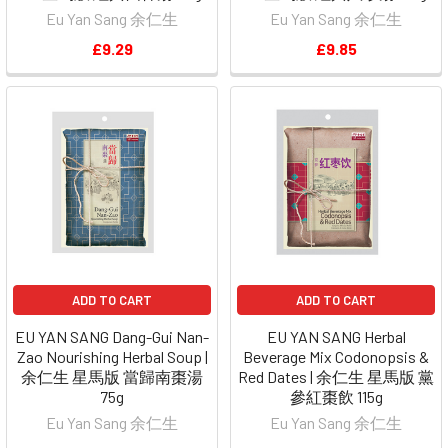
Eu Yan Sang 余仁生
Eu Yan Sang 余仁生
£9.29
£9.85
ADD TO CART
ADD TO CART
EU YAN SANG Dang-Gui Nan-
EU YAN SANG Herbal
Zao Nourishing Herbal Soup |
Beverage Mix Codonopsis &
余仁生 星馬版 當歸南棗湯
Red Dates | 余仁生 星馬版 黨
75g
參紅棗飲 115g
Eu Yan Sang 余仁生
Eu Yan Sang 余仁生