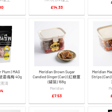
80
£14.33
r Plum | MAG
Meridian Brown Sugar
Meridian Ma
艙還魂梅 40g
Candied Ginger (Can) | 紅糖薑
Strips (Ca
(罐裝) 168g
O 濱濤
Meridian
M
84
£7.53