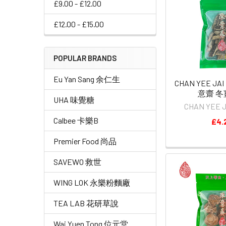
£9.00 - £12.00
£12.00 - £15.00
POPULAR BRANDS
Eu Yan Sang 余仁生
CHAN YEE JAI 
意齋 冬薑
UHA 味覺糖
CHAN YEE
Calbee 卡樂B
£4.
Premier Food 尚品
SAVEWO 救世
WING LOK 永樂粉麵廠
TEA LAB 花研草說
Wai Yuen Tong 位元堂