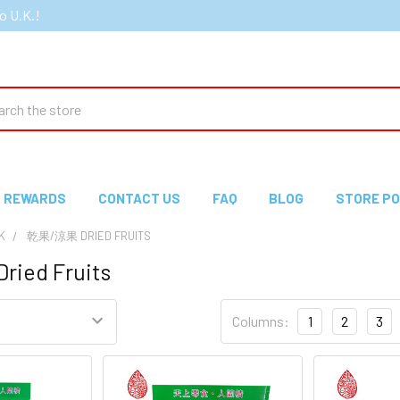
o U.K.!
ch
REWARDS
CONTACT US
FAQ
BLOG
STORE PO
K
乾果/涼果 DRIED FRUITS
ied Fruits
Columns:
1
2
3