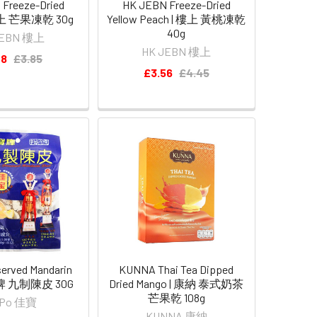
Freeze-Dried
HK JEBN Freeze-Dried
樓上 芒果凍乾 30g
Yellow Peach | 樓上 黃桃凍乾
40g
JEBN 樓上
HK JEBN 樓上
08
£3.85
£3.56
£4.45
erved Mandarin
KUNNA Thai Tea Dipped
寶牌 九制陳皮 30G
Dried Mango | 康納 泰式奶茶
芒果乾 108g
 Po 佳寶
KUNNA 康納