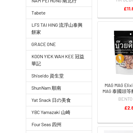
NAM PEI HONG 南北行
£11.
Tabete
LFS TAI HING 流浮山泰興
餅家
GRACE ONE
KOON YICK WAH KEE 冠益
華記
Shiseido 資生堂
MAG MAG Elixi
ShunNam 順南
MAG 泰國頭等
BENT
Yat Snack 日の美食
£2.
YBC Yamazaki 山崎
Four Seas 四州