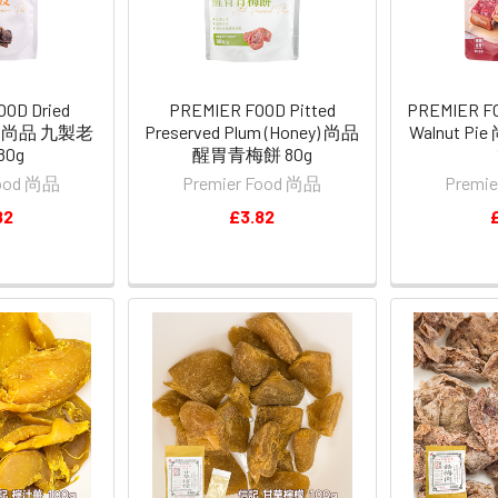
OD Dried
PREMIER FOOD Pitted
PREMIER FO
eel 尚品 九製老
Preserved Plum (Honey) 尚品
Walnut P
80g
醒胃青梅餅 80g
Food 尚品
Premier Food 尚品
Premi
82
£3.82