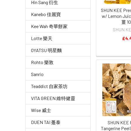
Hin Sang 衍生
SHUN KEE Pres
Kanebo 佳麗寶
w/ Lemon Ju
薑 1
Kee Wah 奇華餅家
SHUN K
£4.
Lotte 樂天
OYATSU 明星麵
Rohto 樂敦
Sanrio
Teaddict 自家茶坊
VITA GREEN 維特健靈
Wise 威士
DUEN TAI 躉泰
SHUN KEE P
Tangerine Pe