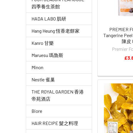
四季養生茶館
HADA LABO 肌研
PREMIER FO
Hang Heung 恆香老餅家
Tangerine P
陳皮 
Kanro 甘樂
Premier 
Maruesu 瑪魯斯
£3.
Minon
Nestle 雀巢
THE ROYAL GARDEN 香港
帝苑酒店
Biore
HAIR RECIPE 髮之料理