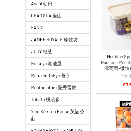
Asahi 朝日
CHAO SUA 座山
FANCL
JANEE ROYALE 珍懿坊
JUJY 紀芝
Meridian Spi
Raisins - Mild S
Koikeya 湖池屋
津葡萄-微辣 (
Maruzen Tokyo 善字
Merid
£7.
Mentholatum 曼秀雷敦
Tohato 桃哈多
健脾
Ying Kee Tea House 英記茶
莊
FOUR SEASON TEAHOUSE