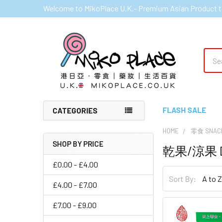
Welcome to MikoPlace U.K.- Premium Asian Product t
Sear
FLASH SALE
CATEGORIES
HOME
零食 SNAC
SHOP BY PRICE
乾果/涼果 Dr
Sidebar
£0.00 - £4.00
Sort By:
£4.00 - £7.00
£7.00 - £9.00