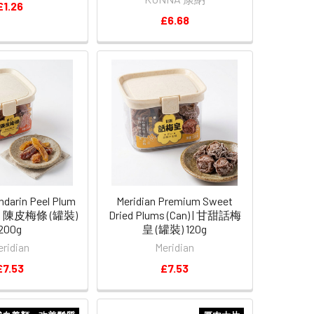
£1.26
£6.68
ndarin Peel Plum
Meridian Premium Sweet
n) | 陳皮梅條 (罐裝)
Dried Plums (Can) | 甘甜話梅
200g
皇 (罐裝) 120g
eridian
Meridian
£7.53
£7.53