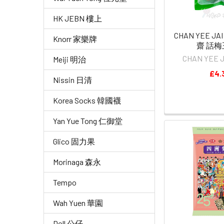
HK JEBN 樓上
CHAN YEE JA
Knorr 家樂牌
齋 話梅王
CHAN YEE
Meiji 明治
£4.
Nissin 日清
Korea Socks 韓國襪
Yan Yue Tong 仁御堂
Glico 固力果
Morinaga 森永
Tempo
Wah Yuen 華園
Doll 公仔