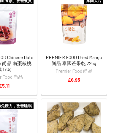
補血養顏、改善髮質
厚肉大片
OD Chinese Date
PREMIER FOOD Dried Mango
ake 尚品 南棗核桃
尚品 泰國芒果乾 225g
 170g
Premier Food 尚品
er Food 尚品
£6.93
£5.11
強免疫力，改善睡眠