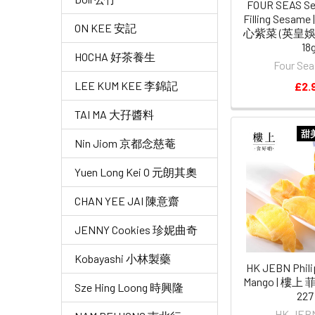
FOUR SEAS Se
Filling Sesa
ON KEE 安記
心紫菜 (英皇娛
18
HOCHA 好茶養生
Four S
LEE KUM KEE 李錦記
£2.
TAI MA 大孖醬料
甜
Nin Jiom 京都念慈菴
Yuen Long Kei O 元朗其奧
CHAN YEE JAI 陳意齋
JENNY Cookies 珍妮曲奇
Kobayashi 小林製藥
HK JEBN Phili
Mango | 樓
Sze Hing Loong 時興隆
227
HK JE