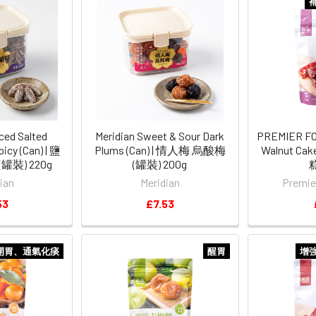
ced Salted
Meridian Sweet & Sour Dark
PREMIER FO
picy (Can) | 鹽
Plums (Can) | 情人梅 烏酸梅
Walnut C
罐裝) 220g
(罐裝) 200g
糕
ian
Meridian
Premi
53
£7.53
開胃、通氣化痰
醒胃
增