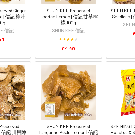
erved Ginger
SHUN KEE Preserved
SHUN KEE P
ice | 信記 檸汁
Licorice Lemon | 信記 甘草檸
Seedless
00g
檬 100g
SHUN
EE 信記
SHUN KEE 信記
40
£4.40
reserved
SHUN KEE Preserved
SZE HING 
el | 信記 川貝陳
Tangerine Peels Lemon | 信記
Roasted & S