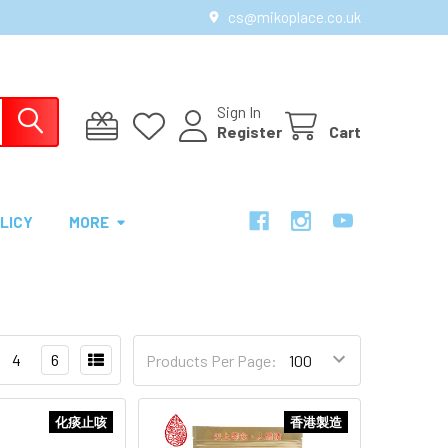
cs@mikoplace.co.uk
Sign In
Register
Cart
LICY
MORE
4
6
Products Per Page:
化痰止咳
香港製造