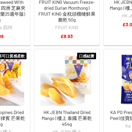
aweed With
FRUIT KING Vacuum Freeze-
HK JEBN 
me | 四洲 芝麻夾
dried Durian Monthong |
Mango | 
樂25週年版)
FRUIT KING 金枕頭榴槤鮮果
HK 
g
脆乾 50g
£3.
eas 四州
FRUIT KING
99
£8.93
美可口質感柔軟
口感結實
ppines Dried
HK JEBN Thailand Dried
KA PO Pres
上 菲律賓 芒果乾
Mango | 樓上 泰國 芒果乾
Peel |佳
 g
454g
Ka
BN 樓上
HK JEBN 樓上