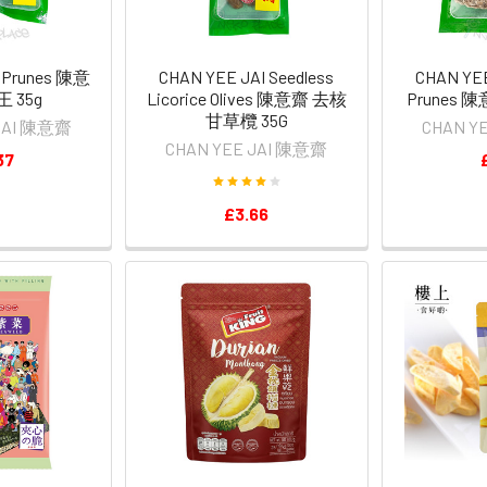
I Prunes 陳意
CHAN YEE JAI Seedless
CHAN YEE
 35g
Licorice Olives 陳意齋 去核
Prunes 
甘草欖 35G
 JAI 陳意齋
CHAN Y
CHAN YEE JAI 陳意齋
37
£3.66