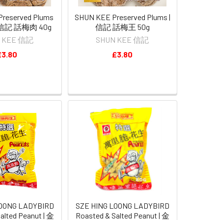
reserved Plums
SHUN KEE Preserved Plums |
 | 信記 話梅肉 40g
信記 話梅王 50g
 KEE 信記
SHUN KEE 信記
£3.80
£3.80
LOONG LADYBIRD
SZE HING LOONG LADYBIRD
alted Peanut | 金
Roasted & Salted Peanut | 金