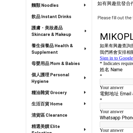
如有興趣批發合
麵類 Noodles
飲品 Instant Drinks
Please fill out th
護膚・美妝產品
Skincare & Makeup
養生保養品 Health &
Supplement
母嬰用品 Mom & Babies
個人護理 Personal
Hygiene
糧油雜貨 Grocery
生活百貨 Home
清貨區 Clearance
精選美饌 Elite
Selection