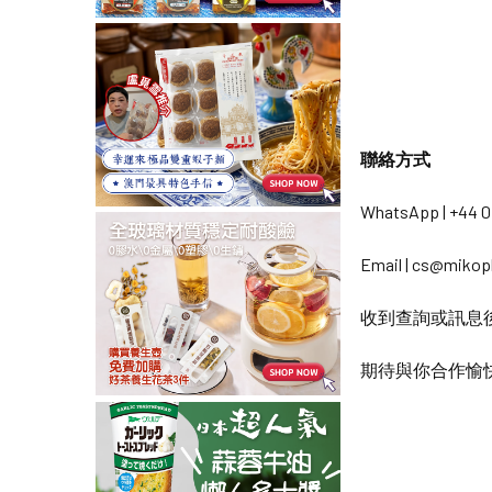
聯絡方式
WhatsApp | +44 0
Email |
cs@mikopl
收到查詢或訊息後
期待與你合作愉快 