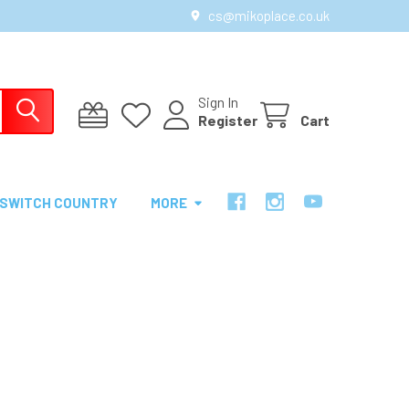
cs@mikoplace.co.uk
Sign In
Register
Cart
SWITCH COUNTRY
MORE