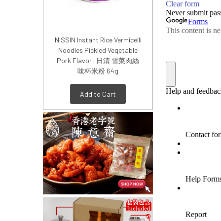
NISSIN Instant Rice Vermicelli
Noodles Pickled Vegetable
Pork Flavor | 日清 雪菜肉絲
味杯米粉 64g
Add to Cart