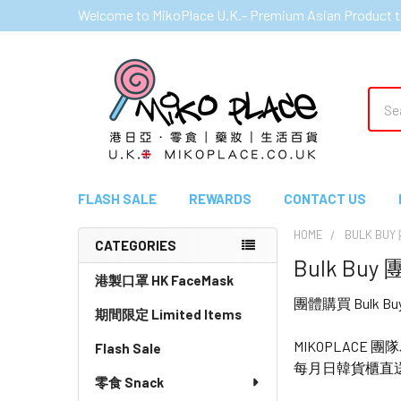
Welcome to MikoPlace U.K.- Premium Asian Product t
Sear
FLASH SALE
REWARDS
CONTACT US
HOME
BULK BU
CATEGORIES
Bulk Bu
Sidebar
港製口罩 HK FaceMask
團體購買 Bulk Buy D
期間限定 Limited Items
MIKOPLAC
Flash Sale
每月日韓貨櫃直
零食 Snack