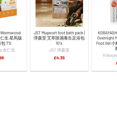
G Wormwood
JST Mugwort foot bath pack |
KOBAYASHI 
 | 余仁生 星馬版
淨森堂 艾草除濕養生足浴包
Overnight 
 7'S
10's
Foot Ge
ang 余仁生
JST 淨森堂
Kobay
98
£4.35