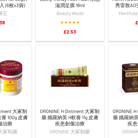
 (6枚x3袋)
滋潤足膜 18ml
秀雷敦AD
 獅王
Beauty World
Mentho
38
£
£2.53
intment 大冢制
ORONINE H Ointment 大冢制
ORONINE H
膏 100g 皮膚
藥 娥羅納英 H軟膏 11g 皮膚
藥 娥羅納英 
傷治療
疾患創傷治療
疾患
E 大冢制藥
ORONINE 大冢制藥
ORON