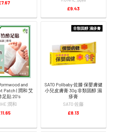
£7.67
£9.43
非類固醇 濕疹膏
ormwood and
SATO Polibaby 佐滕 保嬰膚健
t Patch | 潤和 艾
小兒皮膚膏 30g 非類固醇 濕
足貼 20's
疹膏
NHE 潤和
SATO 佐藤
11.65
£8.13