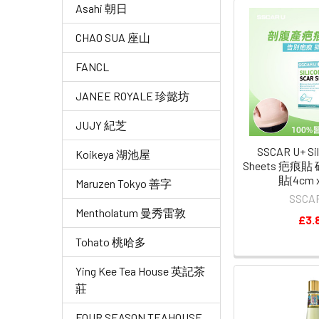
Asahi 朝日
CHAO SUA 座山
FANCL
JANEE ROYALE 珍懿坊
JUJY 紀芝
SSCAR U+ Sil
Koikeya 湖池屋
Sheets 疤痕
貼(4cm x
Maruzen Tokyo 善字
SSCA
Mentholatum 曼秀雷敦
£3.
Tohato 桃哈多
Ying Kee Tea House 英記茶
莊
FOUR SEASON TEAHOUSE