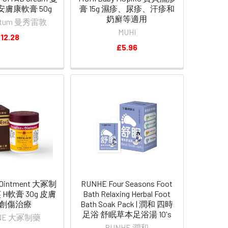
安膚康軟膏 50g
膏 15g 濕疹、尿疹、汗疹和
奶廯等適用
latum 曼秀雷敦
MUHI
12.28
£5.96
 Ointment 大冢制
RUNHE Four Seasons Foot
H軟膏 30g 皮膚
Bath Relaxing Herbal Foot
創傷治療
Bath Soak Pack | 潤和 四時
足浴 舒眠草本足浴湯 10's
INE 大冢制藥
RUNHE 潤和