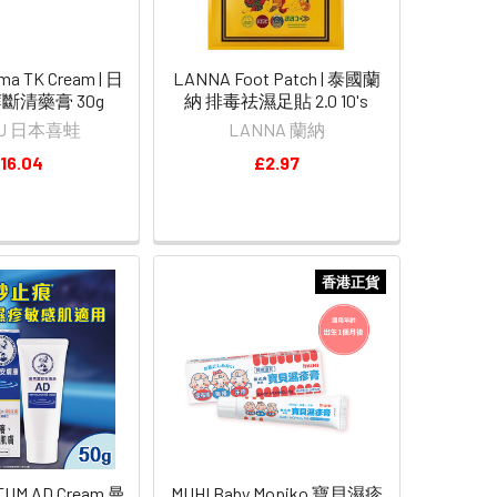
a TK Cream | 日
LANNA Foot Patch | 泰國蘭
斷清藥膏 30g
納 排毒祛濕足貼 2.0 10's
RU 日本喜蛙
LANNA 蘭納
16.04
£2.97
香港正貨
UM AD Cream 曼
MUHI Baby Mopiko 寶貝濕疹