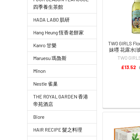
四季養生茶館
HADA LABO 肌研
Hang Heung 恆香老餅家
TWO GIRLS Flo
Kanro 甘樂
妹嚜 花露水(玻
TWO GIR
Maruesu 瑪魯斯
£13.52
Minon
Nestle 雀巢
THE ROYAL GARDEN 香港
帝苑酒店
Biore
HAIR RECIPE 髮之料理