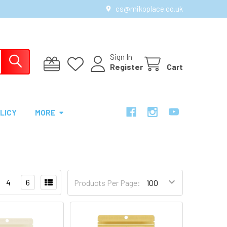
cs@mikoplace.co.uk
Sign In
Register
Cart
LICY
MORE
4
6
Products Per Page: