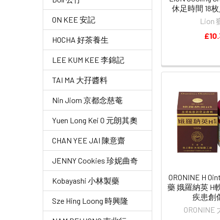
休足時間 18枚入
ON KEE 安記
Lion
£10.
HOCHA 好茶養生
LEE KUM KEE 李錦記
TAI MA 大孖醬料
Nin Jiom 京都念慈菴
Yuen Long Kei O 元朗其奧
CHAN YEE JAI 陳意齋
JENNY Cookies 珍妮曲奇
ORONINE H O
Kobayashi 小林製藥
藥 娥羅納英 H軟
疾患創
Sze Hing Loong 時興隆
ORONIN