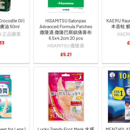
rocodile Oil |
HISAMITSU Salonpas
KAERU Raum
油 50ml
Advanced Formula Patches
本喜蛙 癬
撒隆適 撒隆巴斯鎮痛膏布
dard 正品藥業
KAE
6.5x4.2cm 20 pcs
33
£
HISAMITSU 撒隆適
£5.21
eet for Legs |
Lucky Trendy Foot Mask 水感
MENTHOLAT