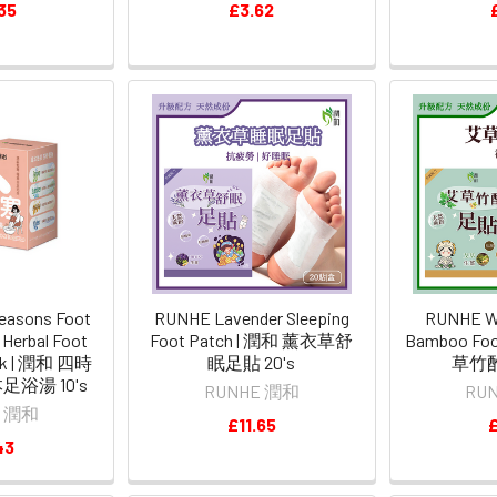
35
£3.62
easons Foot
RUNHE Lavender Sleeping
RUNHE W
Herbal Foot
Foot Patch | 潤和 薰衣草舒
Bamboo Foo
ack | 潤和 四時
眠足貼 20's
草竹酢
浴湯 10's
RUNHE 潤和
RU
E 潤和
£11.65
£
43