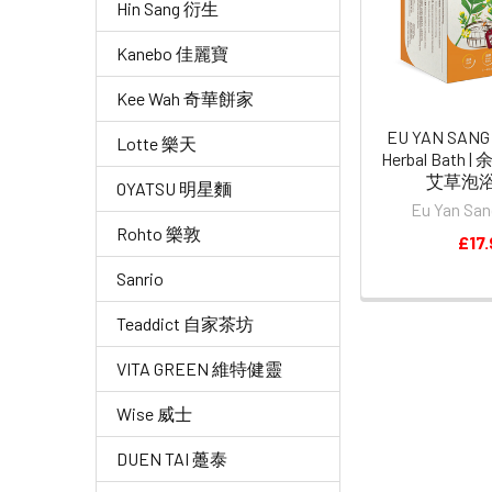
Hin Sang 衍生
Kanebo 佳麗寶
Kee Wah 奇華餅家
EU YAN SAN
Lotte 樂天
Herbal Bath
艾草泡浴包
OYATSU 明星麵
Eu Yan S
Rohto 樂敦
£17.
Sanrio
Teaddict 自家茶坊
VITA GREEN 維特健靈
Wise 威士
DUEN TAI 躉泰