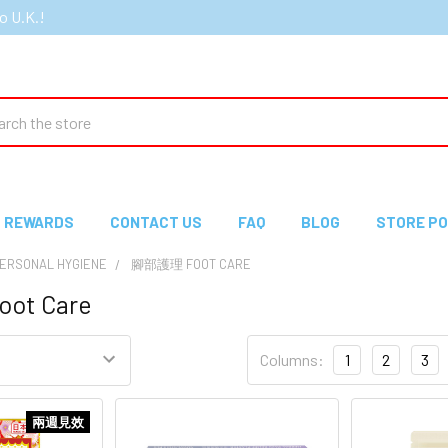
o U.K.!
ch
REWARDS
CONTACT US
FAQ
BLOG
STORE PO
RSONAL HYGIENE
腳部護理 FOOT CARE
ot Care
Columns:
1
2
3
兩週見效