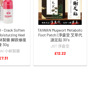
- Crack Soften
TAIWAN Mugwort Metabolic
Moisturzing Heel
Foot Patch | 淨森堂 艾草代
l 小林製藥 腳跟修復
謝足貼 30's
膏 30g
JST 淨森堂
ashi 小林製藥
£12.22
£7.31