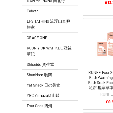
NAM PEI HONG 南北行
£13.
Tabete
LFS TAI HING 流浮山泰興
餅家
GRACE ONE
KOON YICK WAH KEE 冠益
華記
Shiseido 資生堂
RUNHE Four S
ShunNam 順南
Bath Warming 
Bath Soak P
Yat Snack 日の美食
足浴 驅寒草本足
RUNH
YBC Yamazaki 山崎
£9.
Four Seas 四州