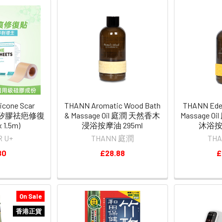
icone Scar
THANN Aromatic Wood Bath
THANN Eden
貼 矽膠祛疤修復
& Massage Oil 庭潤 天然香木
Massage 
 1.5m)
浸浴按摩油 295ml
沐浴按摩
R U+
THANN 庭潤
TH
80
£28.88
£
On Sale
香港正貨