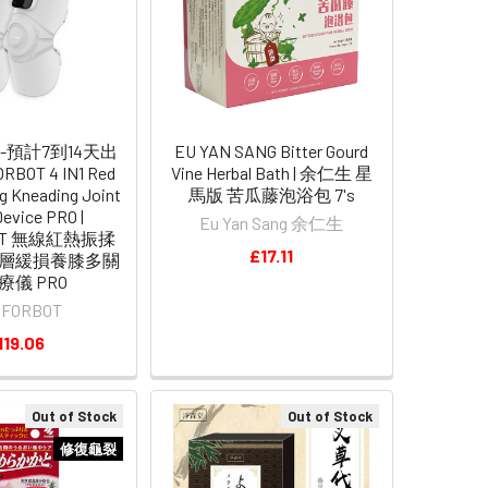
-預計7到14天出
EU YAN SANG Bitter Gourd
BOT 4 IN1 Red
Vine Herbal Bath | 余仁生 星
ng Kneading Joint
馬版 苦瓜藤泡浴包 7's
Device PRO |
Eu Yan Sang 余仁生
BOT 無線紅熱振揉
£17.11
層緩損養膝多關
療儀 PRO
MFORBOT
119.06
Out of Stock
Out of Stock
修復龜裂