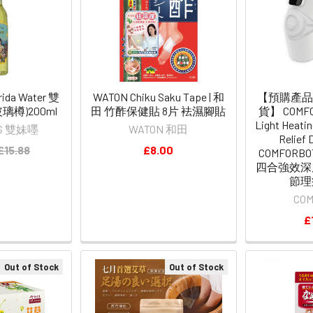
rida Water 雙
WATON Chiku Saku Tape | 和
【預購產品
璃樽)200ml
田 竹酢保健貼 8片 袪濕腳貼
貨】 COMFOR
Light Heati
LS 雙妹嚜
WATON 和田
Relief 
£15.88
£8.00
COMFOR
四合強效深
節理
CO
£
Out of Stock
Out of Stock