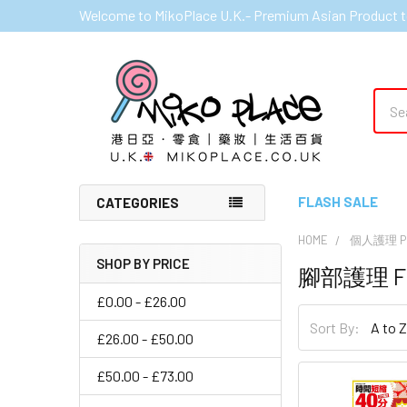
Welcome to MikoPlace U.K.- Premium Asian Product t
Sear
FLASH SALE
CATEGORIES
HOME
個人護理 PE
SHOP BY PRICE
腳部護理 Fo
Sidebar
£0.00 - £26.00
Sort By:
£26.00 - £50.00
£50.00 - £73.00