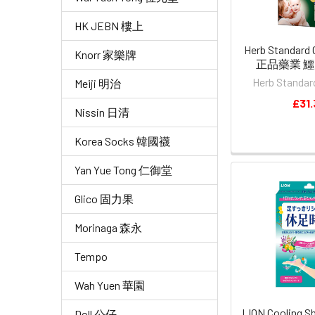
HK JEBN 樓上
Herb Standard C
Knorr 家樂牌
正品藥業 鱷膚
Herb Stan
Meiji 明治
£31.
Nissin 日清
Korea Socks 韓國襪
Yan Yue Tong 仁御堂
Glico 固力果
Morinaga 森永
Tempo
Wah Yuen 華園
LION Cooling Sh
Doll 公仔