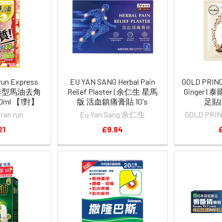
run Express
EU YAN SANG Herbal Pain
GOLD PRINC
 襪套型馬油去角
Relief Plaster | 余仁生 星馬
Ginger 
ml 【1對】
版 活血鎮痛膏貼 10's
足貼(
ran run
Eu Yan Sang 余仁生
GOLD PR
21
£9.84