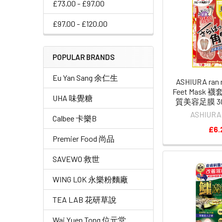
£73.00 - £97.00
£97.00 - £120.00
POPULAR BRANDS
Eu Yan Sang 余仁生
ASHIURA ran 
Feet Mask
UHA 味覺糖
質美容足膜 30
ASHIURA 
Calbee 卡樂B
£6.
Premier Food 尚品
SAVEWO 救世
WING LOK 永樂粉麵廠
TEA LAB 花研草說
Wai Yuen Tong 位元堂